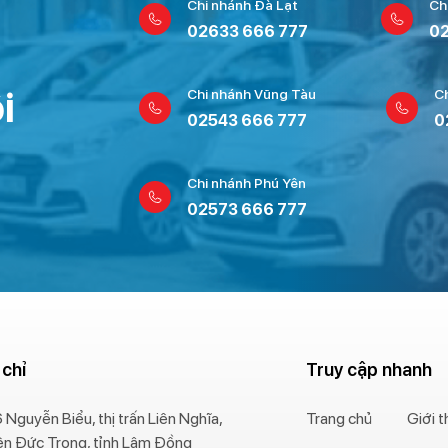
Chi nhánh Đà Lạt
Ch
02633 666 777
02
i
Chi nhánh Vũng Tàu
C
02543 666 777
0
Chi nhánh Phú Yên
02573 666 777
 chỉ
Truy cập nhanh
 Nguyễn Biểu, thị trấn Liên Nghĩa,
Trang chủ
Giới t
ện Đức Trọng, tỉnh Lâm Đồng