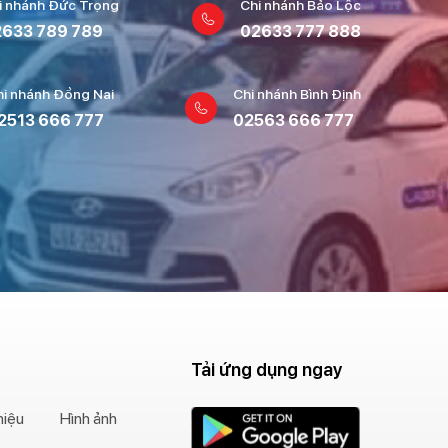
i nhánh Đức Trọng
Chi nhánh Bảo Lộc
633 789 789
02633 777 888
hi nhánh Đồng Nai
Chi nhánh Bình Định
2513 666 777
02563 666 777
Tải ứng dụng ngay
hiệu
Hình ảnh