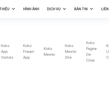
 THIỆU
HÌNH ẢNH
DỊCH VỤ
BẢN TIN
LIÊN
Koko
ZOOSK-VS-POF AP
Koko
Koko
Koko
K
Koko
Pagina
App
Frauen
Meetic
U
Meetic
De
Visitors
App
Site
C
Citas
he Hottest Girls Sports Pro When You Look At The United States 