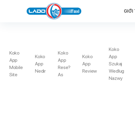
GIỚI
Koko
Koko
Koko
Koko
Koko
App
App
App
App
App
Szukaj
Mobile
Rese?
Nedir
Review
Wedlug
Site
As
Trang Chủ
5. Morgan Ried ‘s T
Nazwy