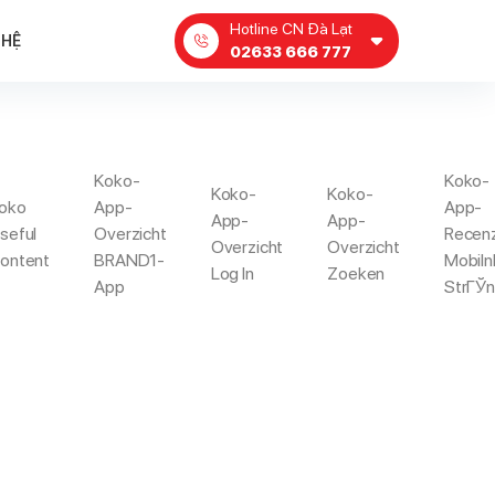
Hotline CN Đà Lạt
 HỆ
02633 666 777
Koko-
Koko-
Koko-
Koko-
P
oko
App-
App-
App-
App-
seful
Overzicht
Recen
Overzicht
Overzicht
ontent
BRAND1-
Mobiln
Log In
Zoeken
Of America
Zoosk-Vs-Pof App
App
StrГЎ