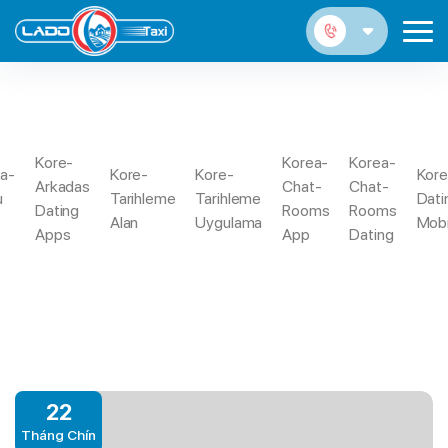
CHARMDATE DE REVIEW
Kore-
Korea-
Korea-
la-
Kore-
Kore-
Kore
Transgender Dating. Dating-Seiten Zu
Arkadas
Chat-
Chat-
Trang
u
Tarihleme
Tarihleme
Dati
Handen Transen Bei Land Der Dichter Und
Charmdate
Dating
Rooms
Rooms
Chủ
Alan
Uygulama
Mobi
Denker
De Review
Apps
App
Dating
22
Tháng Chín