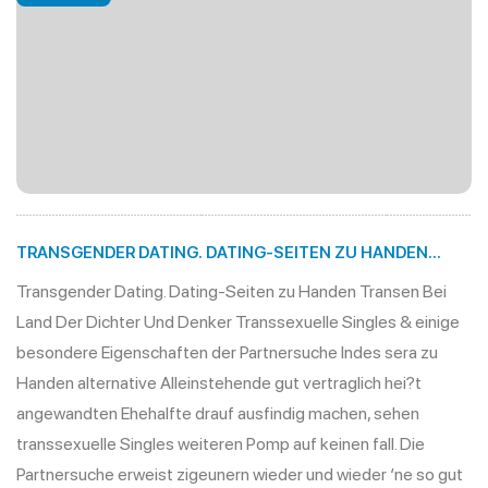
TRANSGENDER DATING. DATING-SEITEN ZU HANDEN
TRANSEN BEI LAND DER DICHTER UND DENKER
Transgender Dating. Dating-Seiten zu Handen Transen Bei
Land Der Dichter Und Denker Transsexuelle Singles & einige
besondere Eigenschaften der Partnersuche Indes sera zu
Handen alternative Alleinstehende gut vertraglich hei?t
angewandten Ehehalfte drauf ausfindig machen, sehen
transsexuelle Singles weiteren Pomp auf keinen fall. Die
Partnersuche erweist zigeunern wieder und wieder ‘ne so gut