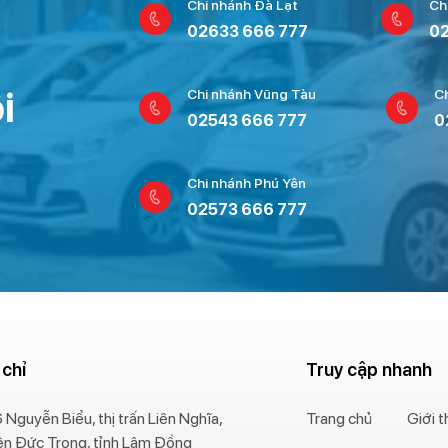
Chi nhánh Đà Lạt
Ch
02633 666 777
02
i
Chi nhánh Vũng Tàu
C
02543 666 777
0
Chi nhánh Phú Yên
02573 666 777
 chỉ
Truy cập nhanh
 Nguyễn Biểu, thị trấn Liên Nghĩa,
Trang chủ
Giới t
ện Đức Trọng, tỉnh Lâm Đồng