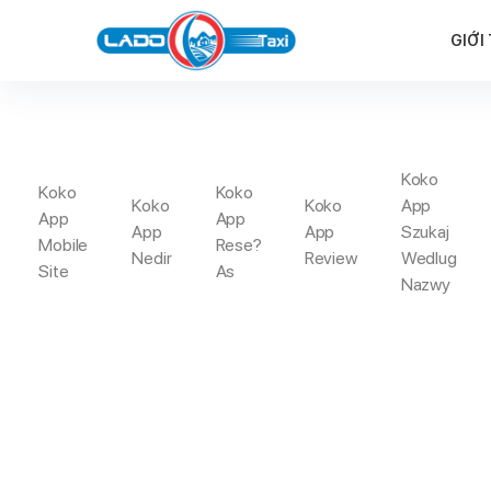
GIỚI
Koko
Koko
Koko
Koko
Koko
App
App
App
App
App
Szukaj
Mobile
Rese?
Nedir
Review
Wedlug
Site
As
Trang C
Nazwy