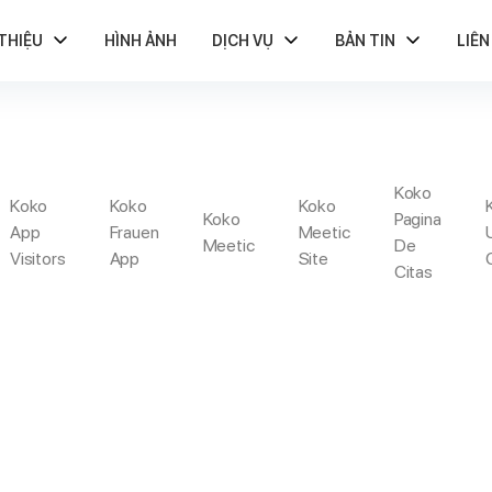
 THIỆU
HÌNH ẢNH
DỊCH VỤ
BẢN TIN
LIÊN
Koko
KNOXVILLE REVIEW
Koko
Koko
Koko
Koko
Pagina
App
Frauen
Meetic
Meetic
De
Visitors
App
Site
Citas
hủ
We Started Dating People We Met Indeed There
Knoxville