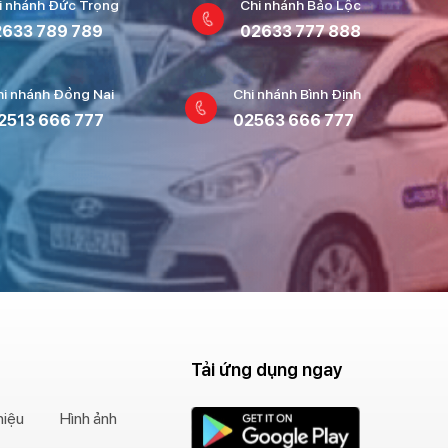
i nhánh Đức Trọng
Chi nhánh Bảo Lộc
633 789 789
02633 777 888
hi nhánh Đồng Nai
Chi nhánh Bình Định
2513 666 777
02563 666 777
Tải ứng dụng ngay
hiệu
Hình ảnh