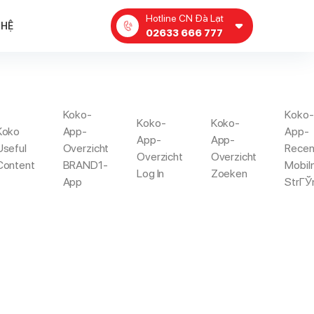
Hotline CN Đà Lạt
 HỆ
02633 666 777
Koko-
Koko-
Koko-
Koko-
S
Koko
App-
App-
App-
App-
Useful
Overzicht
Rece
Overzicht
Overzicht
Content
BRAND1-
Mobil
Log In
Zoeken
 Reviews
App
StrГЎ