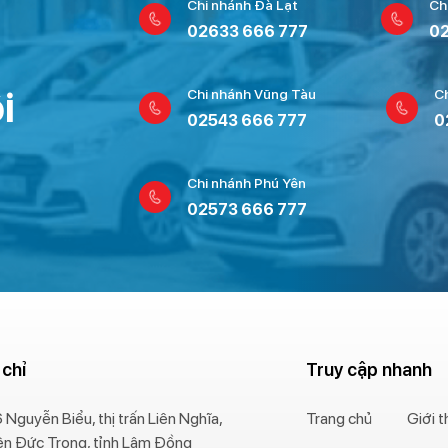
Chi nhánh Đà Lạt
Ch
02633 666 777
02
i
Chi nhánh Vũng Tàu
C
02543 666 777
0
Chi nhánh Phú Yên
02573 666 777
 chỉ
Truy cập nhanh
 Nguyễn Biểu, thị trấn Liên Nghĩa,
Trang chủ
Giới t
ện Đức Trọng, tỉnh Lâm Đồng