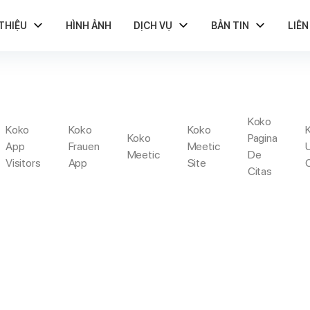
 THIỆU
HÌNH ẢNH
DỊCH VỤ
BẢN TIN
LIÊN
Koko
RDEN-GROVE REVI
Koko
Koko
Koko
Koko
Pagina
App
Frauen
Meetic
Meetic
De
Visitors
App
Site
Citas
ot Too Slutty Without Capability To Be Surface UTC
Garden-G