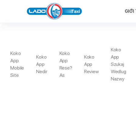
GIỚI
Koko
Koko
Koko
GA
Koko
Koko
App
App
App
App
App
Szukaj
Mobile
Rese?
Nedir
Review
Wedlug
Site
As
Trang Chủ
N
Nazwy