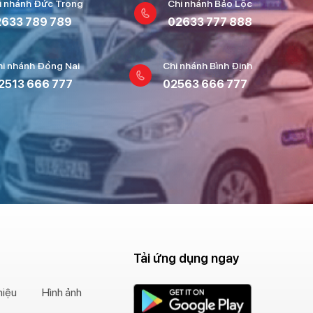
i nhánh Đức Trọng
Chi nhánh Bảo Lộc
633 789 789
02633 777 888
hi nhánh Đồng Nai
Chi nhánh Bình Định
2513 666 777
02563 666 777
Tải ứng dụng ngay
hiệu
Hình ảnh