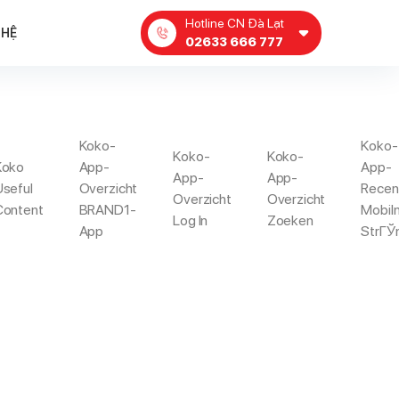
Hotline CN Đà Lạt
 HỆ
02633 666 777
Koko-
Koko-
Koko-
Koko-
EWS
Koko
App-
App-
App-
App-
Useful
Overzicht
Recen
Overzicht
Overzicht
Content
BRAND1-
Mobil
Log In
Zoeken
rove Reviews
App
StrГЎ