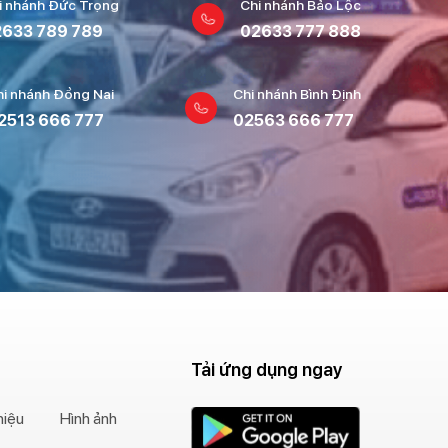
i nhánh Đức Trọng
Chi nhánh Bảo Lộc
633 789 789
02633 777 888
hi nhánh Đồng Nai
Chi nhánh Bình Định
2513 666 777
02563 666 777
Tải ứng dụng ngay
hiệu
Hình ảnh