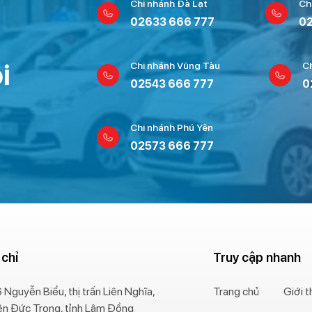
Chi nhánh Đà Lạt
Ch
02633 666 777
02
i
Chi nhánh Vũng Tàu
C
02543 666 777
0
Chi nhánh Phú Yên
02573 666 777
 chỉ
Truy cập nhanh
 Nguyễn Biểu, thị trấn Liên Nghĩa,
Trang chủ
Giới t
ện Đức Trọng, tỉnh Lâm Đồng