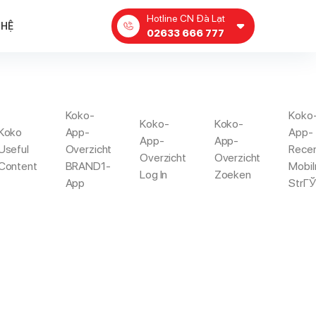
Hotline CN Đà Lạt
 HỆ
02633 666 777
Koko-
Koko
Koko-
Koko-
ENTI
Koko
App-
App-
App-
App-
Useful
Overzicht
Rece
Overzicht
Overzicht
Content
BRAND1-
Mobil
Log In
Zoeken
date Commenti
App
StrГЎ