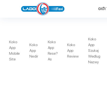
GIỚI
Koko
Koko
Koko
ANA
Koko
Koko
App
App
App
App
App
Szukaj
Mobile
Rese?
Nedir
Review
Wedlug
Site
As
Trang Chủ
App
Nazwy