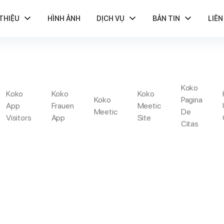
 THIỆU
HÌNH ẢNH
DỊCH VỤ
BẢN TIN
LIÊN
Koko
STASIADATE COMM
Koko
Koko
Koko
Koko
Pagina
App
Frauen
Meetic
Meetic
De
Visitors
App
Site
Citas
 A Causa Di Incontrare Trans, Luogo Trovarle E Costi
Anastasia