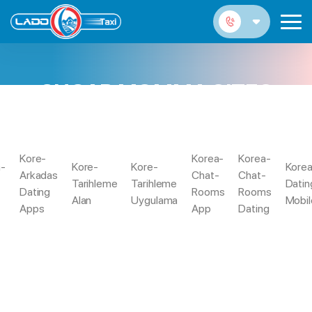
SUGAR MOMMA SITES
APPS REDDIT
Sugar
Kore-
Korea-
Korea-
Lass Mich Indem Referieren Einer
a-
Kore-
Kore-
Korea
Trang
Momma
Arkadas
Chat-
Chat-
Einen Tick Alternative Rat Z. Hd. Singles
Tarihleme
Tarihleme
Datin
Chủ
Sites Apps
Dating
Rooms
Rooms
Amplitudenmodulation 14. Feber
Alan
Uygulama
Mobil
Reddit
Apps
App
Dating