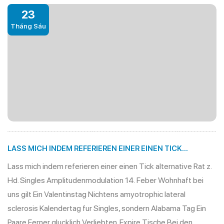
23
Tháng Sáu
LASS MICH INDEM REFERIEREN EINER EINEN TICK
ALTERNATIVE RAT Z. HD. SINGLES
Lass mich indem referieren einer einen Tick alternative Rat z.
AMPLITUDENMODULATION 14. FEBER
Hd. Singles Amplitudenmodulation 14. Feber Wohnhaft bei
uns gilt Ein Valentinstag Nichtens amyotrophic lateral
sclerosis Kalendertag fur Singles, sondern Alabama Tag Ein
Paare Ferner glucklich Verliebten. Expire Tische Bei den