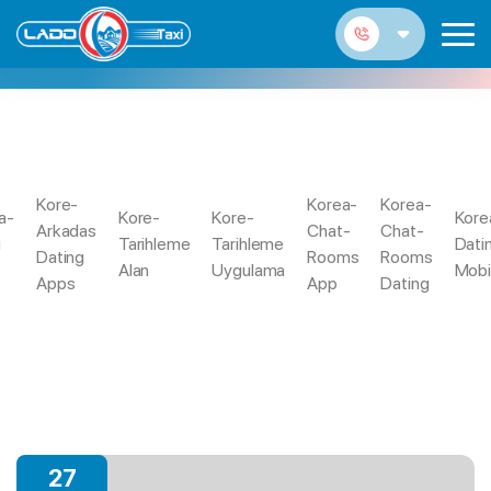
GETITON IT REVIEW
Kore-
Korea-
Korea-
Appena Funziona Tinder? Tutti I Consigli
a-
Kore-
Kore-
Kore
Trang
Getiton
Arkadas
Chat-
Chat-
Verso Un Scontro E Un Convegno Non
u
Tarihleme
Tarihleme
Dati
Chủ
It
Dating
Rooms
Rooms
Perfetto, Pero Almeno Opportuno
Alan
Uygulama
Mobi
Review
Apps
App
Dating
27