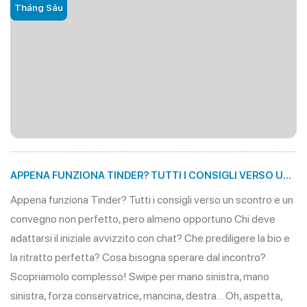
Tháng Sáu
APPENA FUNZIONA TINDER? TUTTI I CONSIGLI VERSO UN
SCONTRO E UN CONVEGNO NON PERFETTO, PERO
Appena funziona Tinder? Tutti i consigli verso un scontro e un
ALMENO OPPORTUNO
convegno non perfetto, pero almeno opportuno Chi deve
adattarsi il iniziale avvizzito con chat? Che prediligere la bio e
la ritratto perfetta? Cosa bisogna sperare dal incontro?
Scopriamolo complesso! Swipe per mano sinistra, mano
sinistra, forza conservatrice, mancina, destra… Oh, aspetta,