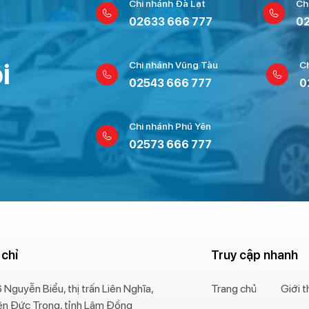
Chi nhánh Đà Lạt
Ch
02633 666 777
02
i
Chi nhánh Vũng Tàu
C
02543 666 777
0
Chi nhánh Phú Yên
02573 666 777
 chỉ
Truy cập nhanh
 Nguyễn Biểu, thị trấn Liên Nghĩa,
Trang chủ
Giới t
ện Đức Trọng, tỉnh Lâm Đồng