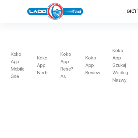
GIỚI
Koko
Koko
Koko
Koko
Koko
App
App
App
App
App
Szukaj
Mobile
Rese?
Nedir
Review
Wedlug
Site
As
Nazwy