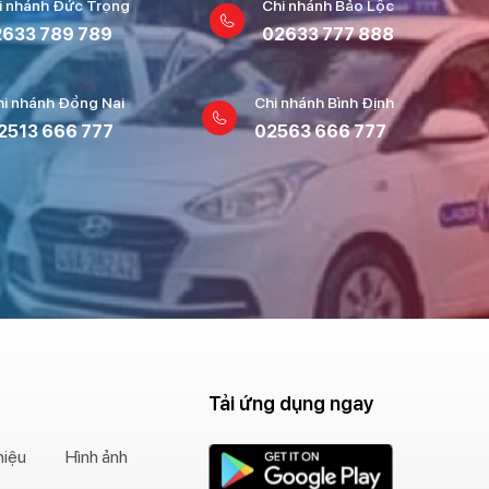
i nhánh Đức Trọng
Chi nhánh Bảo Lộc
633 789 789
02633 777 888
hi nhánh Đồng Nai
Chi nhánh Bình Định
2513 666 777
02563 666 777
Tải ứng dụng ngay
hiệu
Hình ảnh