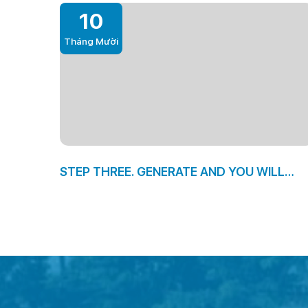
10
Tháng Mười
STEP THREE. GENERATE AND YOU WILL
PURSUE A BRAND APPROACH