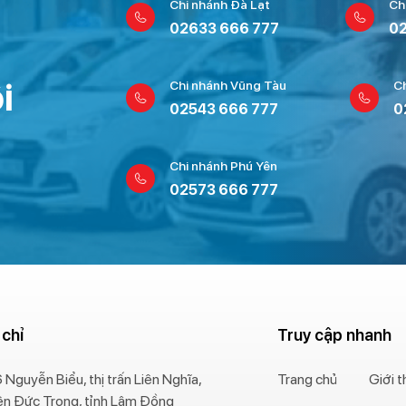
Chi nhánh Đà Lạt
Ch
02633 666 777
02
i
Chi nhánh Vũng Tàu
C
02543 666 777
0
Chi nhánh Phú Yên
02573 666 777
 chỉ
Truy cập nhanh
 Nguyễn Biểu, thị trấn Liên Nghĩa,
Trang chủ
Giới t
ện Đức Trọng, tỉnh Lâm Đồng