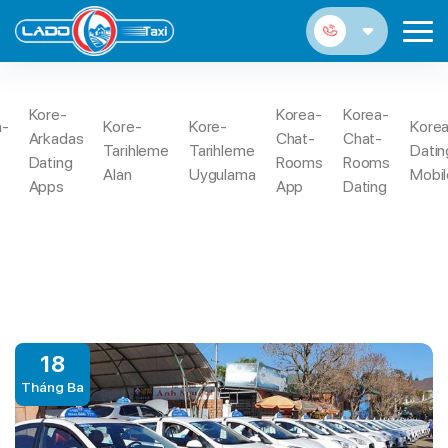
Kore-
Korea-
Korea-
TIN TỨC
a-
Kore-
Kore-
Kore
Arkadas
Chat-
Chat-
Tarihleme
Tarihleme
Datin
Dating
Rooms
Rooms
Alan
Uygulama
Mobil
Trang Chủ
LADO TAXI KHAI TRƯƠNG XE MỚI
Tin Tức
Apps
App
Dating
18
Tháng Ba