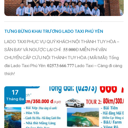
TƯNG BỪNG KHAI TRƯƠNG LADO TAXI PHÚ YÊN
LADO TAXI PHỤC VỤ QUÝ KHÁCH NỘI THÀNH TUY HÒA –
SÂN BAY VÀ NGƯỢC LẠI CHỈ : 𝟓𝟓.𝟎𝟎𝟎Đ MIỄN PHÍ VẬN
CHUYỂN CẤP CỨU NỘI THÀNH TUY HÒA ( MÃI MÃI) Tổng
đài Lado Taxi Phú Yên: 𝟎𝟐𝟓𝟕𝟑.𝟔𝟔𝟔.𝟕𝟕𝟕 Lado Taxi – Càng đi càng
thích!
17
Tháng Ba