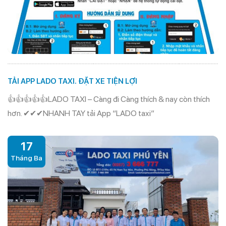
TẢI APP LADO TAXI. ĐẶT XE TIỆN LỢI
👍👍👍👍👍LADO TAXI – Càng đi Càng thích & nay còn thích
hơn. ✔✔✔NHANH TAY tải App “LADO taxi”
17
Tháng Ba