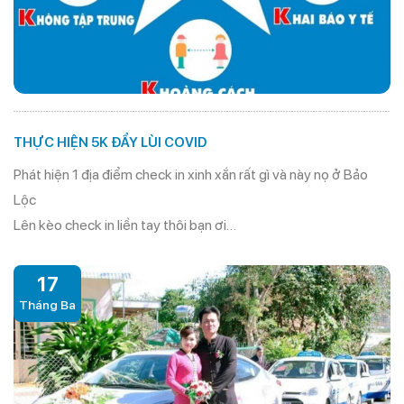
THỰC HIỆN 5K ĐẨY LÙI COVID
Phát hiện 1 địa điểm check in xinh xắn rất gì và này nọ ở Bảo
Lộc
Lên kèo check in liền tay thôi bạn ơi…
17
Tháng Ba