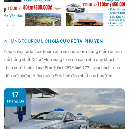
NHỮNG TOUR DU LỊCH GIÁ CỰC RẺ TẠI PHÚ YÊN
Nào cùng Lado Taxi khám phá và check-in những điểm du lịch
nổi tiếng nhất Xứ sở Hoa vàng trên cỏ xanh nhé quý khách
thân yêu! 𝐋𝐚𝐝𝐨 𝐓𝐚𝐱𝐢 𝐏𝐡𝐮́ 𝐘𝐞̂𝐧 𝟎𝟐𝟓𝟕𝟑.𝟔𝟔𝟔.𝟕𝟕𝟕! Tour hành trình
đến với những thắng cảnh & di tích đẹp nhất của Phú Yên
17
Tháng Ba