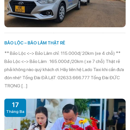
BẢO LỘC – BẢO LÂM THẬT RẺ
** Bảo Lộc <–> Bảo Lâm chỉ: 115.000đ/ 20km (xe 4 chỗ) **
Bảo Lộc <–> Bảo Lâm : 165.000đ /20km ( xe 7 chỗ) Thật rẻ
phải không nào quý khách ơi. Hãy liên hệ Lado Taxi khi cần đưa
đón nhé! Tổng Đài ĐÀ LẠT: 02633.666.777 Tổng Đài ĐỨC
TRỌNG […]
17
Tháng Ba