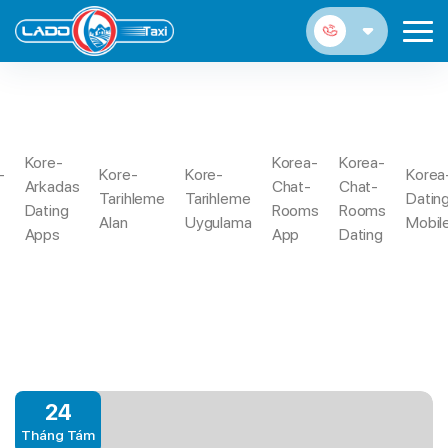
MALAYSIANCUPID APP
Kore-
Korea-
Korea-
-
Kore-
Kore-
Korea
Arkadas
Chat-
Chat-
Trang
Most Useful Asian Online Dating
Tarihleme
Tarihleme
Datin
Malaysiancupid
Dating
Rooms
Rooms
Chủ
Sites In The Usa And You Can Canada
Alan
Uygulama
Mobil
App
Apps
App
Dating
24
Tháng Tám