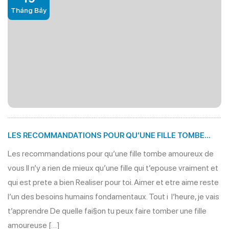
Tháng Bảy
LES RECOMMANDATIONS POUR QU’UNE FILLE TOMBE
AMOUREUX DE VOUS
Les recommandations pour qu’une fille tombe amoureux de
vous Il n’y a rien de mieux qu’une fille qui t’epouse vraiment et
qui est prete a bien Realiser pour toi. Aimer et etre aime reste
l’un des besoins humains fondamentaux. Tout i l’heure, je vais
t’apprendre De quelle fai§on tu peux faire tomber une fille
amoureuse […]