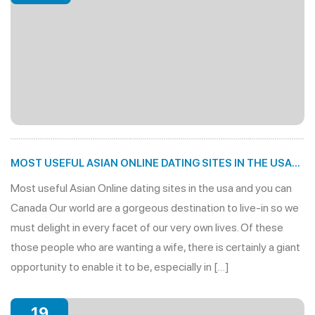
MOST USEFUL ASIAN ONLINE DATING SITES IN THE USA
AND YOU CAN CANADA
Most useful Asian Online dating sites in the usa and you can
Canada Our world are a gorgeous destination to live-in so we
must delight in every facet of our very own lives. Of these
those people who are wanting a wife, there is certainly a giant
opportunity to enable it to be, especially in […]
19