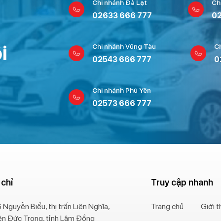
Chi nhánh Đà Lạt
Ch
02633 666 777
02
i
Chi nhánh Vũng Tàu
C
02543 666 777
0
Chi nhánh Phú Yên
02573 666 777
 chỉ
Truy cập nhanh
 Nguyễn Biểu, thị trấn Liên Nghĩa,
Trang chủ
Giới t
ện Đức Trọng, tỉnh Lâm Đồng