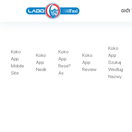
GIỚI
Koko
Koko
Koko
ETH
Koko
Koko
App
App
App
App
App
Szukaj
Mobile
Rese?
Nedir
Review
Wedlug
Site
As
Trang Chủ
?? Strat
Nazwy