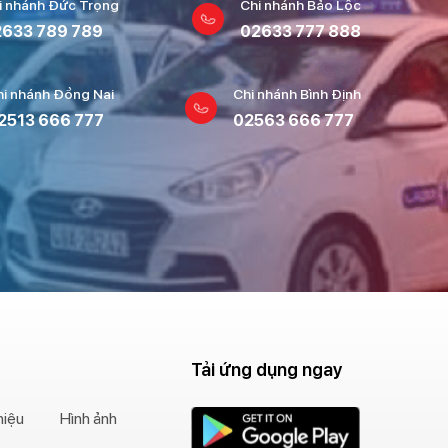
i nhánh Đức Trọng
Chi nhánh Bảo Lộc
633 789 789
02633 777 888
hi nhánh Đồng Nai
Chi nhánh Bình Định
2513 666 777
02563 666 777
Tải ứng dụng ngay
hiệu
Hình ảnh