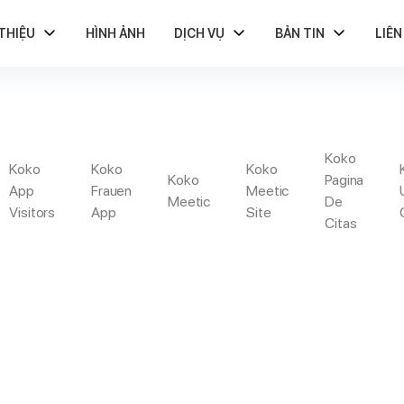
 THIỆU
HÌNH ẢNH
DỊCH VỤ
BẢN TIN
LIÊN
Koko
NICITY DATING REV
Koko
Koko
Koko
Koko
Pagina
App
Frauen
Meetic
Meetic
De
Visitors
App
Site
Citas
egies For The Latest Seeking To Free Trial Offer (For Men)
Ethn