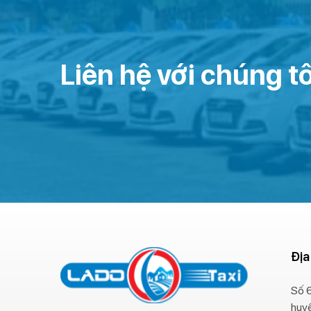
Liên hệ với chúng tô
Địa
Số 6
huy