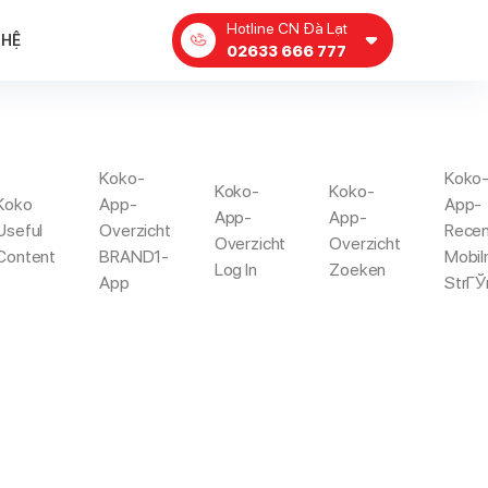
Hotline CN Đà Lạt
 HỆ
02633 666 777
Koko-
Koko
Koko-
Koko-
IEWS
Koko
App-
App-
App-
App-
Useful
Overzicht
Rece
Overzicht
Overzicht
Content
BRAND1-
Mobil
Log In
Zoeken
icity Dating Reviews
App
StrГЎ