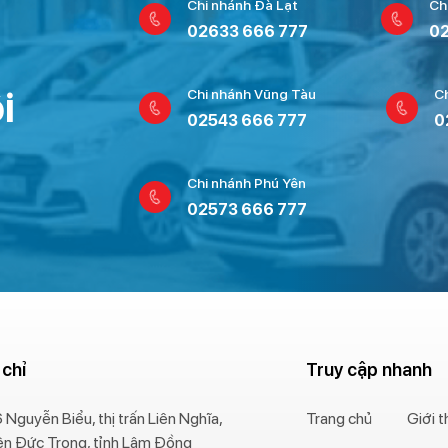
Chi nhánh Đà Lạt
Ch
02633 666 777
02
i
Chi nhánh Vũng Tàu
C
02543 666 777
0
Chi nhánh Phú Yên
02573 666 777
 chỉ
Truy cập nhanh
 Nguyễn Biểu, thị trấn Liên Nghĩa,
Trang chủ
Giới t
ện Đức Trọng, tỉnh Lâm Đồng