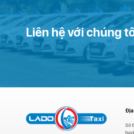
Liên hệ với chúng tô
Địa
Số 6
huy