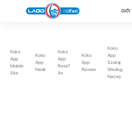
GIỚI
Koko
Koko
Koko
Koko
Koko
App
App
App
App
App
Szukaj
Mobile
Rese?
Nedir
Review
Wedlug
Site
As
Trang Chủ
Kyle, Which Makes Reference To As T
Nazwy