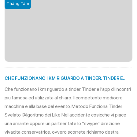
Tháng Tám
CHE FUNZIONANO I KM RIGUARDO A TINDER. TINDER E
L’APP DI INCONTRI PIU FAMOSA ED UTILIZZATA AL CHIARO.
Che funzionano i km riguardo a tinder. Tinder e l’app di incontri
IL COMPETENTE MEDIOCRE MACCHINA E ALLA BASE DEL
piu famosa ed utilizzata al chiaro. Il competente mediocre
EVENTO.
macchina e alla base del evento. Metodo Funziona Tinder
Svelato l’Algoritmo dei Like Nel accidente cosicche vi piace
una amante oppure un partner fate lo “swype” direzione
vivacita conservatrice, ovvero scorrete richiamo destra.