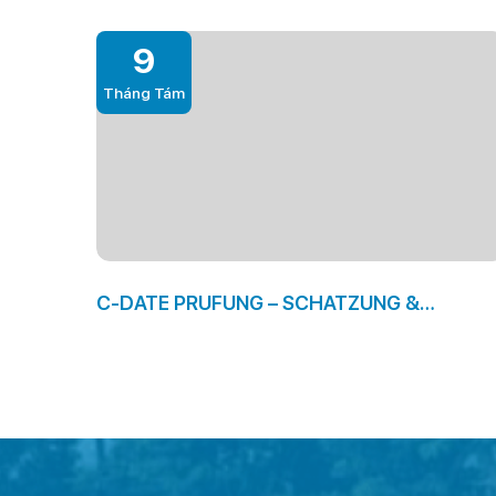
9
Tháng Tám
C-DATE PRUFUNG – SCHATZUNG &
ERFAHRUNGEN. TECHTELMECHTEL
AGENTUREN IM NETZ. DIES PORTAL
PUNKTET BEI UNTER EINSATZ VON 3
MILLIONEN MITGLIEDERN & DEM HOHEN
FRAUENANTEIL.