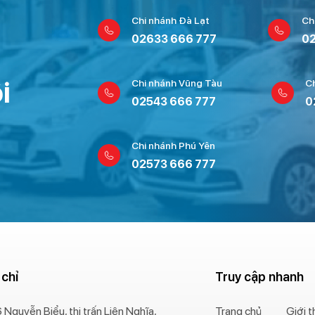
Chi nhánh Đà Lạt
Ch
02633 666 777
02
i
Chi nhánh Vũng Tàu
C
02543 666 777
0
Chi nhánh Phú Yên
02573 666 777
 chỉ
Truy cập nhanh
 Nguyễn Biểu, thị trấn Liên Nghĩa,
Trang chủ
Giới t