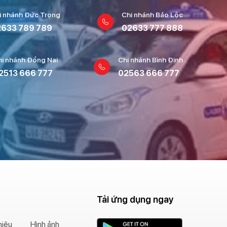
i nhánh Đức Trọng
Chi nhánh Bảo Lộc
633 789 789
02633 777 888
hi nhánh Đồng Nai
Chi nhánh Bình Định
2513 666 777
02563 666 777
Tải ứng dụng ngay
hiệu
Hình ảnh