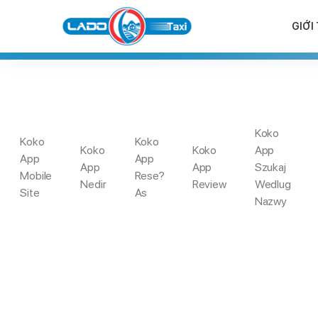
GIỚI
LI
Koko
Koko
Koko
Koko
Koko
App
App
App
App
App
Szukaj
Mobile
Rese?
Trang
C-DATE Prufung – Schatzung & Erfahrungen.
Nedir
Review
Wedlug
Site
As
Chủ
Mitgliedern & Dem Hohen Frauenanteil.
Nazwy