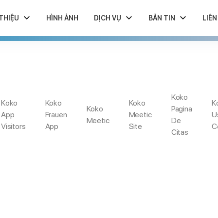
 THIỆU
HÌNH ẢNH
DỊCH VỤ
BẢN TIN
LIÊN
VEJASMIN DE REVI
Koko
Koko
Koko
Koko
K
Koko
Pagina
App
Frauen
Meetic
U
Meetic
De
 Techtelmechtel Agenturen Im Netz. Dies Portal Punktet Bei Unter
Visitors
App
Site
C
Citas