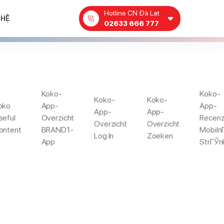
Hotline CN Đà Lạt
 HỆ
02633 666 777
EWS
Koko-
Koko-
Koko-
Koko-
oko
App-
App-
App-
App-
seful
Overzicht
Recen
Overzicht
Overzicht
 Einsatz Von 3 Millionen
Livejasmin De
ontent
BRAND1-
Mobiln
Log In
Zoeken
Reviews
App
StrГЎn