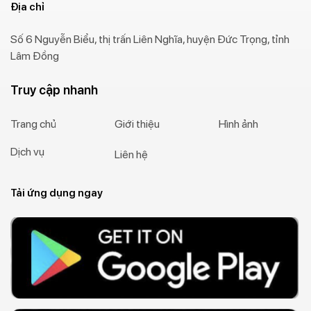
Địa chỉ
Số 6 Nguyễn Biểu, thị trấn Liên Nghĩa, huyện Đức Trọng, tỉnh
Lâm Đồng
Truy cập nhanh
Trang chủ
Giới thiệu
Hình ảnh
Dịch vụ
Liên hệ
Tải ứng dụng ngay