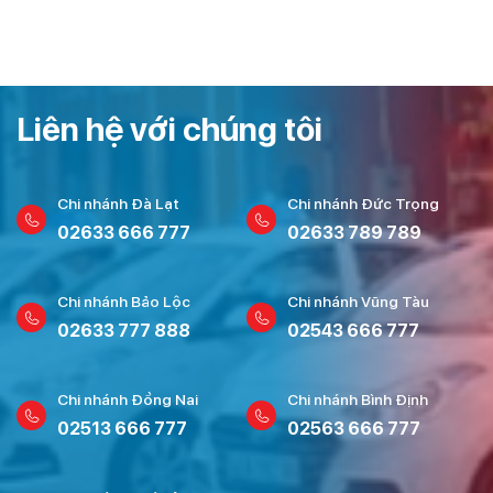
Liên hệ với chúng tôi
Chi nhánh Đà Lạt
Chi nhánh Đức Trọng
02633 666 777
02633 789 789
Chi nhánh Bảo Lộc
Chi nhánh Vũng Tàu
02633 777 888
02543 666 777
Chi nhánh Đồng Nai
Chi nhánh Bình Định
02513 666 777
02563 666 777