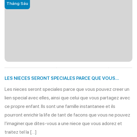
Tháng Sáu
LES NIECES SERONT SPECIALES PARCE QUE VOUS
POUVEZ CREER UN LIEN SPECIAL AVEC ELLES, AINSI QUE
Les nieces seront speciales parce que vous pouvez creer un
CELUI QUE VOUS PARTAGEZ AVEC CE PROPRE ENFANT.
lien special avec elles, ainsi que celui que vous partagez avec
ce propre enfant. Ils sont une famille instantanee et ils
pourront enrichir la life de tant de facons que vous ne pouvez
l’imaginer.que dites-vous a une niece que vous adorez et
traitez tel la […]