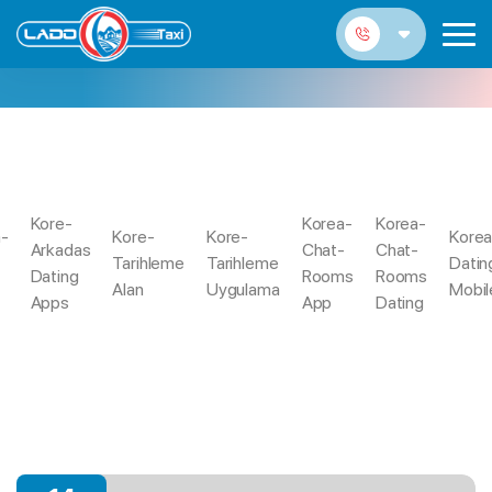
SMOOCH-INCELEME GIRIЕЏ
YAPMAK
Kore-
Korea-
Korea-
a-
Kore-
Kore-
Korea
But I Seriously Need Turn Living
Smooch-
Arkadas
Chat-
Chat-
Trang
Tarihleme
Tarihleme
Datin
Up To Because We Love My
Inceleme GiriЕџ
Dating
Rooms
Rooms
Chủ
Alan
Uygulama
Mobil
Personal Kids
Yapmak
Apps
App
Dating