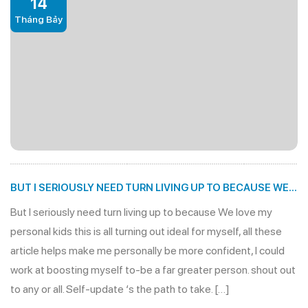
14
Tháng Bảy
BUT I SERIOUSLY NEED TURN LIVING UP TO BECAUSE WE
LOVE MY PERSONAL KIDS
But I seriously need turn living up to because We love my
personal kids this is all turning out ideal for myself, all these
article helps make me personally be more confident, I could
work at boosting myself to-be a far greater person. shout out
to any or all. Self-update ‘s the path to take. […]